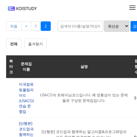
메뉴 건너뛰기
처음
<
1
2
전체
즐겨찾기
북
문제집
마
설명
이름
크
미국컴퓨
팅올림피
USACO의 트레이닝코스입니다. 꽤 정통성이 있는 문제
아드
5
들로 구성된 문제집입니다.
(USACO)
연습 문
항집
[단행본]
코드업과
[단행본] 코드업과 함께하는 알고리즘&프로그래밍의
함께하는