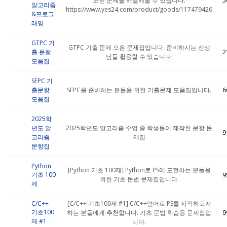
모든 문제를 해결해볼 수 있습니다.
5
알고리즘
https://www.yes24.com/product/goods/117479426
&프로그
래밍
GTPC 기
GTPC 기출 문제 모은 문제집입니다. 준비하시는 선생
출 문항
2
님들 활용할 수 있습니다.
모음집
SFPC 기
출문항
SFPC를 준비하는 분들을 위한 기출문제 모음집입니다.
6
모음집
2025학
년도 알
2025학년도 알고리즘 수업 중 학생들이 제작한 문항 문
9
고리즘
제집
문항집
Python
[Python 기초 100제] Python로 PS에 도전하는 분들을
기초 100
9
위한 기초 문법 문제집입니다.
제
C/C++
[C/C++ 기초100제 #1] C/C++언어로 PS를 시작하고자
기초100
하는 분들에게 추천합니다. 기초 문법 학습용 문제집입
9
제 #1
니다.