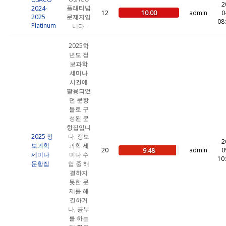
2
플래티넘
2024-
10.00
12
admin
0
2025
문제지입
08
Platinum
니다.
2025학
년도 정
보과학
세미나
시간에
활용되었
던 문항
들로 구
성된 문
항집입니
2025 정
다. 정보
2
보과학
과학 세
20
admin
0
9.48
세미나
미나 수
10
문항집
업 중 해
결하지
못한 문
제를 해
결하거
나, 공부
를 하는