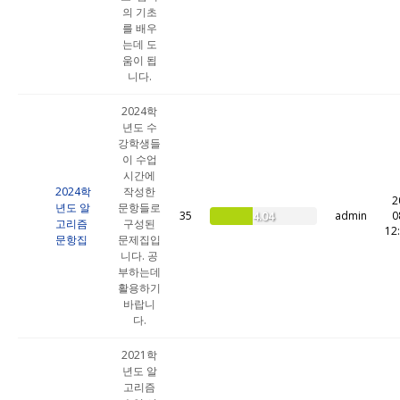
의 기초
를 배우
는데 도
움이 됩
니다.
2024학
년도 수
강학생들
이 수업
시간에
2024학
작성한
2
년도 알
문항들로
35
admin
0
4.04
고리즘
구성된
12
문항집
문제집입
니다. 공
부하는데
활용하기
바랍니
다.
2021학
년도 알
고리즘