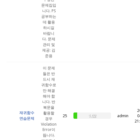
문제집입
니다. PS
공부하는
데 활용
하시길
바랍니
다. 문제
관리 및
제공: 김
준용
이 문제
들은 반
드시 재
귀함수로
만 해결
해야 합
니다. 반
복문을
2
재귀함수
활용할
1.02
25
admin
0
연습문제
경우
21
Violation
Error이
뜹니다.