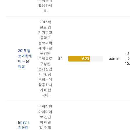
부하는데
활용하세
요.
2015학
년도 경
기과학고
등학교
정보과학
세미나로
2015 정
운영된
2
보과학세
문제들로
24
admin
0
6.23
미나 문
15
구성된
항집
문제집입
니다. 공
부하는데
활용하시
기 바랍
니다.
수학적인
아이디어
로 간단
히 해결
[math]
간단한
할 수 있