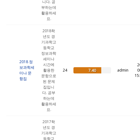
니다. 공
부하는데
활용하세
요.
2018학
년도 경
기과학고
등학교
정보과학
세미나
2018 정
시간에
2
보과학세
활용한
24
admin
0
7.40
미나 문
15
문항으로
항집
된 문제
집입니
다. 공부
하는데
활용하세
요.
2017학
년도 경
기과학고
등학교