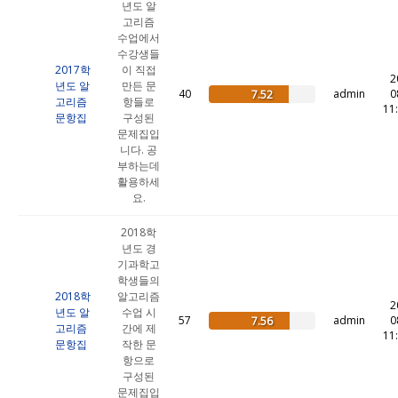
년도 알
고리즘
수업에서
수강생들
2017학
이 직접
2
년도 알
만든 문
40
admin
0
7.52
고리즘
항들로
11
문항집
구성된
문제집입
니다. 공
부하는데
활용하세
요.
2018학
년도 경
기과학고
학생들의
2018학
알고리즘
2
년도 알
수업 시
57
admin
0
7.56
고리즘
간에 제
11
문항집
작한 문
항으로
구성된
문제집입