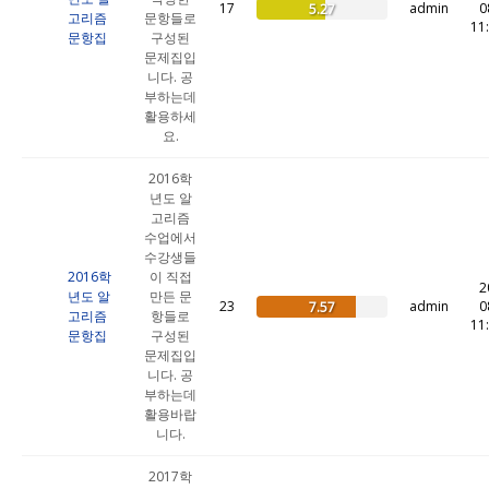
17
admin
0
5.27
고리즘
문항들로
11
문항집
구성된
문제집입
니다. 공
부하는데
활용하세
요.
2016학
년도 알
고리즘
수업에서
수강생들
2016학
이 직접
2
년도 알
만든 문
23
admin
0
7.57
고리즘
항들로
11
문항집
구성된
문제집입
니다. 공
부하는데
활용바랍
니다.
2017학