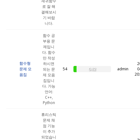
재귀함수
로 잘 해
결해보시
기 바랍
니다.
함수 공
부용 문
제입니
다. 함수
만 작성
함수형
하시면
2
문제 모
54
admin
0
0.82
되는 문
20
음집
제 모음
집입니
다. 가능
언어:
C++,
Python
휴리스틱
문제 채
점 기능
이 추가
되었습니