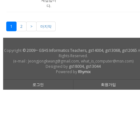
제집입니
다.
1
2
>
마지막
Copyright
© 2009~ GSHS Informatics Teachers, gs14004, gs13068, gs12065
A
Rights Reserved.
(e-mail : Jeongjongkwang@gmail.com, what_is_computer@msn.com)
Designed by
gs18004, gs13044
Powered by
Rhymix
로그인
회원가입
손님
로그인해주세요!