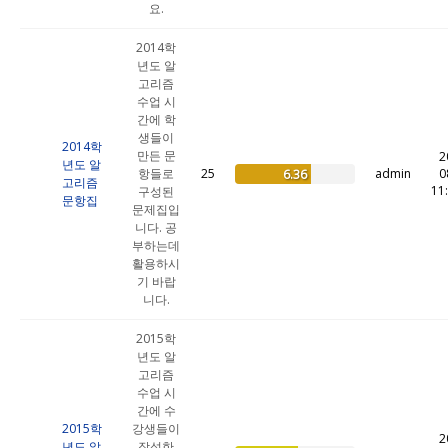
요.
2014학
년도 알
고리즘
수업 시
간에 학
생들이
2014학
만든 문
2
년도 알
항들로
25
admin
0
6.36
고리즘
11
구성된
문항집
문제집입
니다. 공
부하는데
활용하시
기 바랍
니다.
2015학
년도 알
고리즘
수업 시
간에 수
2015학
강생들이
2
년도 알
작성한