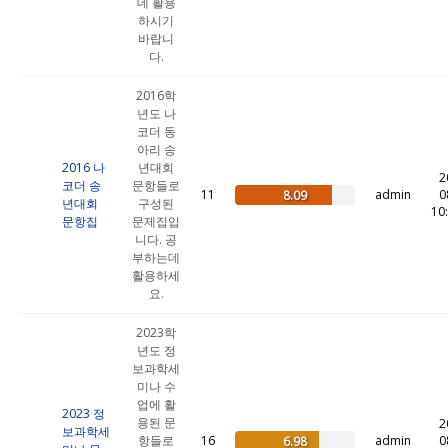
데 활용
하시기
바랍니
다.
2016학
년도 나
코더 동
아리 송
2016 나
년대회
2
코더 송
문항들로
11
admin
0
8.09
년대회
구성된
10
문항집
문제집입
니다. 공
부하는데
활용하세
요.
2023학
년도 정
보과학세
미나 수
업에 활
2023 정
용된 문
2
보과학세
항들로
16
admin
0
6.98