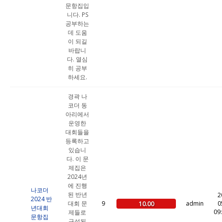
문항집입
니다. PS
공부하는
데 도움
이 되길
바랍니
다. 열심
히 공부
하세요.
경곽 나
코더 동
아리에서
운영한
대회들을
등록하고
있습니
다. 이 문
제집은
2024년
에 진행
나코더
된 반년
2
2024 반
대회 문
9
admin
0
10.00
년대회
09
제들로
문항집
구성된