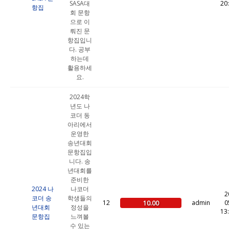
SASA대
20
항집
회 문항
으로 이
뤄진 문
항집입니
다. 공부
하는데
활용하세
요.
2024학
년도 나
코더 동
아리에서
운영한
송년대회
문항집입
니다. 송
년대회를
준비한
2024 나
나코더
2
코더 송
학생들의
12
admin
0
10.00
년대회
정성을
13
문항집
느껴볼
수 있는