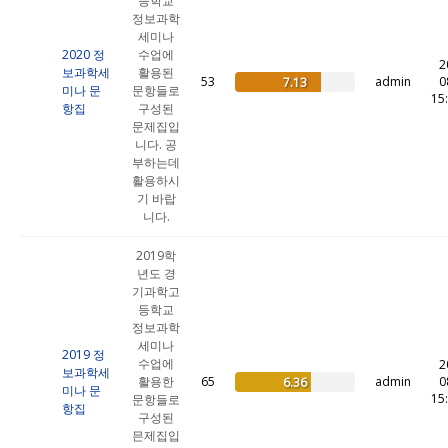
등학교
정보과학
세미나
2020 정
수업에
2
보과학세
활용된
53
admin
0
7.13
미나 문
문항들로
15
항집
구성된
문제집입
니다. 공
부하는데
활용하시
기 바랍
니다.
2019학
년도 경
기과학고
등학교
정보과학
세미나
2019 정
수업에
2
보과학세
활용한
65
admin
0
6.36
미나 문
15
문항들로
항집
구성된
믄제집입