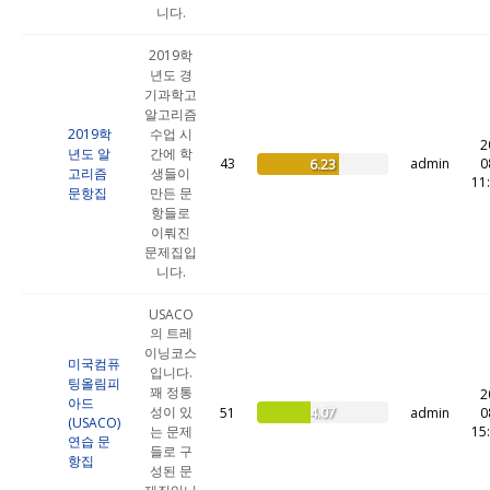
니다.
2019학
년도 경
기과학고
알고리즘
2019학
수업 시
2
년도 알
간에 학
43
admin
0
6.23
고리즘
생들이
11
문항집
만든 문
항들로
이뤄진
문제집입
니다.
USACO
의 트레
이닝코스
미국컴퓨
입니다.
팅올림피
꽤 정통
2
아드
성이 있
4.07
51
admin
0
(USACO)
는 문제
15
연습 문
들로 구
항집
성된 문