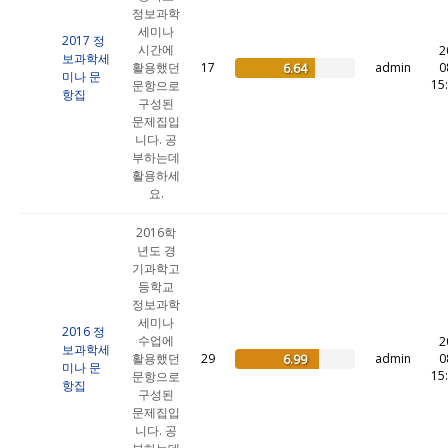
정보과학
세미나
2017 정
시간에
2
보과학세
활용했던
17
admin
0
6.64
미나 문
15
문항으로
항집
구성된
문제집입
니다. 공
부하는데
활용하세
요.
2016학
년도 경
기과학고
등학교
정보과학
세미나
2016 정
수업에
2
보과학세
활용했던
29
admin
0
6.99
미나 문
15
문항으로
항집
구성된
문제집입
니다. 공