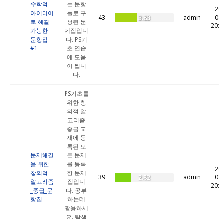
수학적
는 문항
2
아이디어
들로 구
43
admin
0
3.83
로 해결
성된 문
20
가능한
제집입니
문항집
다. PS기
#1
초 연습
에 도움
이 됩니
다.
PS기초를
위한 창
의적 알
고리즘
중급 교
재에 등
록된 모
문제해결
든 문제
을 위한
를 등록
2
창의적
한 문제
39
admin
0
2.82
알고리즘
집입니
20
_중급_문
다. 공부
항집
하는데
활용하세
요. 탐색