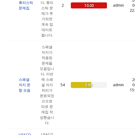
2
휴리스틱
다. 휴리
2
admin
0
10.00
문제집
스틱 문
22
제가 추
가되면
계속 업
데이트
됩니다.
스페셜
저지가
적용된
문제들
모음입니
다. 이번
스페셜
에 스페
2
저지 문
셜 저지
54
admin
0
5.63
15
항 모음
처리가
완료되었
으므로
따로 문
제집 작
성했습니
다.
USACO
USACO