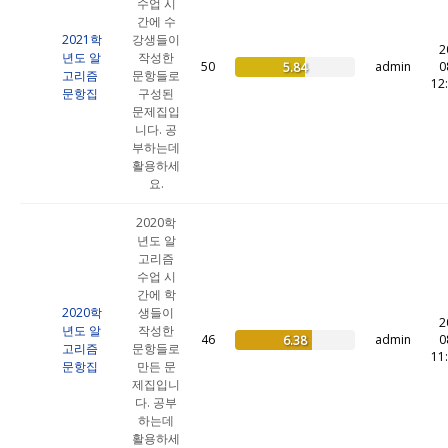
수업 시
간에 수
2021학
강생들이
2
년도 알
작성한
50
admin
0
5.84
고리즘
문항들로
12
문항집
구성된
문제집입
니다. 공
부하는데
활용하세
요.
2020학
년도 알
고리즘
수업 시
간에 학
2020학
생들이
2
년도 알
작성한
46
admin
0
6.38
고리즘
문항들로
11
문항집
만든 문
제집입니
다. 공부
하는데
활용하세