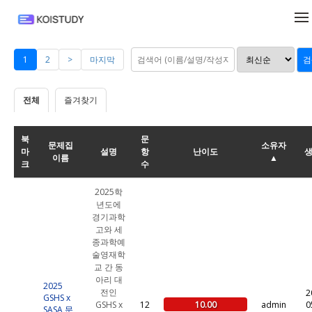
메뉴 건너뛰기
1
2
>
마지막
전체
즐겨찾기
북
문
문제집
소유자
마
설명
항
난이도
이름
▲
크
수
2025학
년도에
경기과학
고와 세
종과학예
술영재학
교 간 동
아리 대
2025
전인
2
GSHS x
10.00
GSHS x
12
admin
0
SASA 문