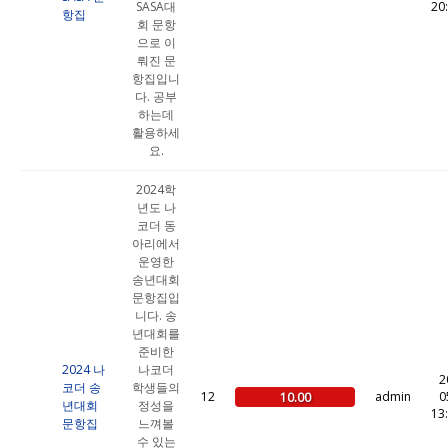
SASA대
20
항집
회 문항
으로 이
뤄진 문
항집입니
다. 공부
하는데
활용하세
요.
2024학
년도 나
코더 동
아리에서
운영한
송년대회
문항집입
니다. 송
년대회를
준비한
2024 나
나코더
2
코더 송
학생들의
12
admin
0
10.00
년대회
정성을
13
문항집
느껴볼
수 있는