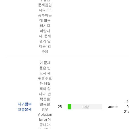
문제집입
니다. PS
공부하는
데 활용
하시길
바랍니
다. 문제
관리 및
제공: 김
준용
이 문제
들은 반
드시 재
귀함수로
만 해결
해야 합
니다. 반
복문을
2
재귀함수
활용할
1.02
25
admin
0
연습문제
경우
21
Violation
Error이
뜹니다.