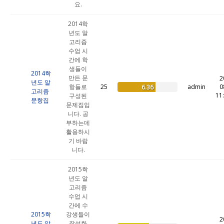
요.
2014학
년도 알
고리즘
수업 시
간에 학
생들이
2014학
만든 문
2
년도 알
항들로
25
admin
0
6.36
고리즘
11
구성된
문항집
문제집입
니다. 공
부하는데
활용하시
기 바랍
니다.
2015학
년도 알
고리즘
수업 시
간에 수
2015학
강생들이
2
년도 알
작성한