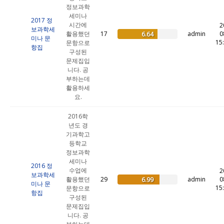
정보과학
세미나
2017 정
시간에
2
보과학세
활용했던
17
admin
0
6.64
미나 문
15
문항으로
항집
구성된
문제집입
니다. 공
부하는데
활용하세
요.
2016학
년도 경
기과학고
등학교
정보과학
세미나
2016 정
수업에
2
보과학세
활용했던
29
admin
0
6.99
미나 문
15
문항으로
항집
구성된
문제집입
니다. 공