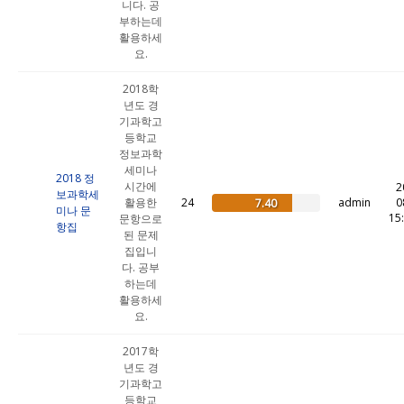
니다. 공
부하는데
활용하세
요.
2018학
년도 경
기과학고
등학교
정보과학
세미나
2018 정
시간에
2
보과학세
활용한
24
admin
0
7.40
미나 문
15
문항으로
항집
된 문제
집입니
다. 공부
하는데
활용하세
요.
2017학
년도 경
기과학고
등학교