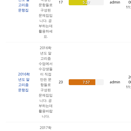
17
admin
0
5.27
고리즘
문항들로
11
문항집
구성된
문제집입
니다. 공
부하는데
활용하세
요.
2016학
년도 알
고리즘
수업에서
수강생들
2016학
이 직접
2
년도 알
만든 문
23
admin
0
7.57
고리즘
항들로
11
문항집
구성된
문제집입
니다. 공
부하는데
활용바랍
니다.
2017학