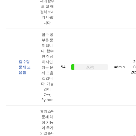
재귀함수
로 잘 해
결해보시
기 바랍
니다.
함수 공
부용 문
제입니
다. 함수
만 작성
함수형
하시면
2
문제 모
54
admin
0
0.82
되는 문
20
음집
제 모음
집입니
다. 가능
언어:
C++,
Python
휴리스틱
문제 채
점 기능
이 추가
되었습니