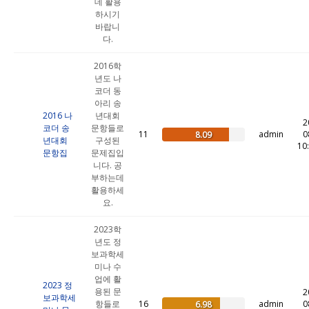
데 활용
하시기
바랍니
다.
2016학
년도 나
코더 동
아리 송
2016 나
년대회
2
코더 송
문항들로
11
admin
0
8.09
년대회
구성된
10
문항집
문제집입
니다. 공
부하는데
활용하세
요.
2023학
년도 정
보과학세
미나 수
업에 활
2023 정
용된 문
2
보과학세
항들로
16
admin
0
6.98