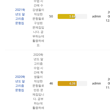
수업 시
간에 수
2021학
강생들이
2
년도 알
작성한
50
admin
0
5.84
고리즘
문항들로
12
문항집
구성된
문제집입
니다. 공
부하는데
활용하세
요.
2020학
년도 알
고리즘
수업 시
간에 학
2020학
생들이
2
년도 알
작성한
46
admin
0
6.38
고리즘
문항들로
11
문항집
만든 문
제집입니
다. 공부
하는데
활용하세