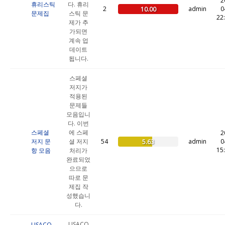
2
휴리스틱
다. 휴리
2
admin
0
10.00
문제집
스틱 문
22
제가 추
가되면
계속 업
데이트
됩니다.
스페셜
저지가
적용된
문제들
모음입니
다. 이번
스페셜
에 스페
2
저지 문
셜 저지
54
admin
0
5.63
15
항 모음
처리가
완료되었
으므로
따로 문
제집 작
성했습니
다.
USACO
USACO