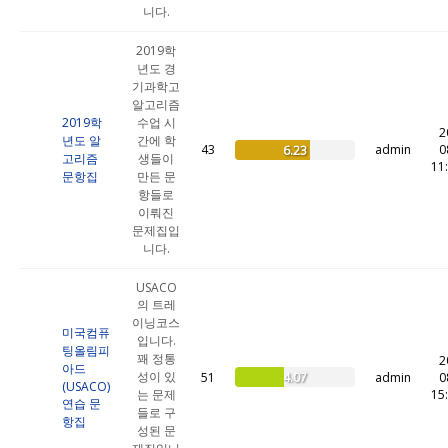
니다.
2019학
년도 경
기과학고
알고리즘
2019학
수업 시
2
년도 알
간에 학
43
admin
0
6.23
고리즘
생들이
11
문항집
만든 문
항들로
이뤄진
문제집입
니다.
USACO
의 트레
이닝코스
미국컴퓨
입니다.
팅올림피
꽤 정통
2
아드
성이 있
4.07
51
admin
0
(USACO)
는 문제
15
연습 문
들로 구
항집
성된 문