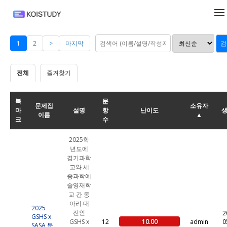
메뉴 건너뛰기
1
2
>
마지막
전체
즐겨찾기
북
문
문제집
소유자
마
설명
항
난이도
이름
▲
크
수
2025학
년도에
경기과학
고와 세
종과학예
술영재학
교 간 동
아리 대
2025
전인
2
GSHS x
10.00
GSHS x
12
admin
0
SASA 문