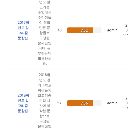
년도 알
고리즘
수업에서
수강생들
2017학
이 직접
2
년도 알
만든 문
40
admin
0
7.52
고리즘
항들로
11
문항집
구성된
문제집입
니다. 공
부하는데
활용하세
요.
2018학
년도 경
기과학고
학생들의
2018학
알고리즘
2
년도 알
수업 시
57
admin
0
7.56
고리즘
간에 제
11
문항집
작한 문
항으로
구성된
문제집입