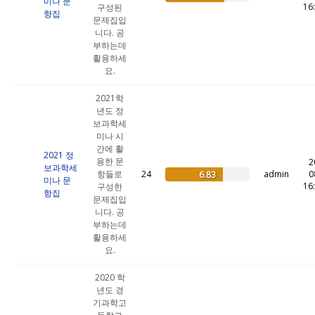
미나 문
16
구성된
항집
문제집입
니다. 공
부하는데
활용하세
요.
2021학
년도 정
보과학세
미나 시
간에 활
2021 정
용한 문
2
보과학세
항들로
24
admin
0
6.83
미나 문
16
구성한
항집
문제집입
니다. 공
부하는데
활용하세
요.
2020 학
년도 경
기과학고