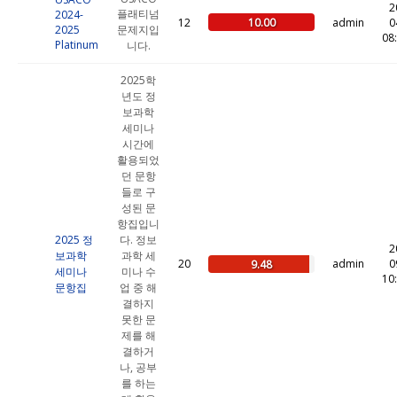
2
플래티넘
2024-
10.00
12
admin
0
2025
문제지입
08
Platinum
니다.
2025학
년도 정
보과학
세미나
시간에
활용되었
던 문항
들로 구
성된 문
항집입니
2025 정
다. 정보
2
보과학
과학 세
20
admin
0
9.48
세미나
미나 수
10
문항집
업 중 해
결하지
못한 문
제를 해
결하거
나, 공부
를 하는