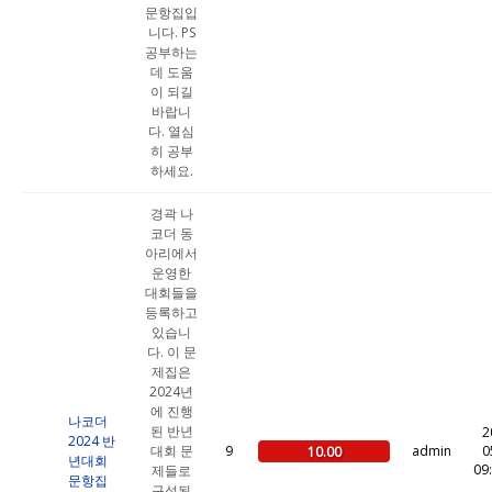
문항집입
니다. PS
공부하는
데 도움
이 되길
바랍니
다. 열심
히 공부
하세요.
경곽 나
코더 동
아리에서
운영한
대회들을
등록하고
있습니
다. 이 문
제집은
2024년
에 진행
나코더
된 반년
2
2024 반
대회 문
9
admin
0
10.00
년대회
09
제들로
문항집
구성된