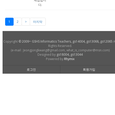
제집입니
다.
1
2
>
마지막
Copyright
© 2009~ GSHS Informatics Teachers, gs14004, gs13068, gs12065
A
Rights Reserved.
(e-mail : Jeongjongkwang@gmail.com, what_is_computer@msn.com)
Designed by
gs18004, gs13044
Powered by
Rhymix
로그인
회원가입
손님
로그인해주세요!