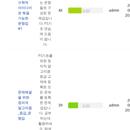
수학적
는 문항
2
아이디어
들로 구
43
admin
0
3.83
로 해결
성된 문
20
가능한
제집입니
문항집
다. PS기
#1
초 연습
에 도움
이 됩니
다.
PS기초를
위한 창
의적 알
고리즘
중급 교
재에 등
록된 모
문제해결
든 문제
을 위한
를 등록
2
창의적
한 문제
39
admin
0
2.82
알고리즘
집입니
20
_중급_문
다. 공부
항집
하는데
활용하세
요. 탐색