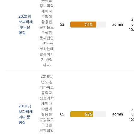
등학교
정보과학
세미나
2020 정
수업에
2
보과학세
활용된
53
admin
0
7.13
미나 문
문항들로
15
항집
구성된
문제집입
니다. 공
부하는데
활용하시
기 바랍
니다.
2019학
년도 경
기과학고
등학교
정보과학
세미나
2019 정
수업에
2
보과학세
활용한
65
admin
0
6.36
미나 문
15
문항들로
항집
구성된
믄제집입