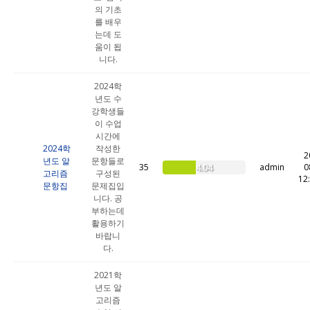
의 기초
를 배우
는데 도
움이 됩
니다.
2024학
년도 수
강학생들
이 수업
시간에
2024학
작성한
2
년도 알
문항들로
35
admin
0
4.04
고리즘
구성된
12
문항집
문제집입
니다. 공
부하는데
활용하기
바랍니
다.
2021학
년도 알
고리즘