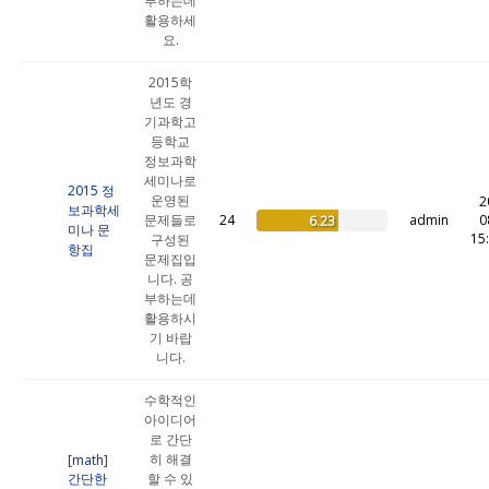
부하는데
활용하세
요.
2015학
년도 경
기과학고
등학교
정보과학
세미나로
2015 정
운영된
2
보과학세
문제들로
24
admin
0
6.23
미나 문
15
구성된
항집
문제집입
니다. 공
부하는데
활용하시
기 바랍
니다.
수학적인
아이디어
로 간단
히 해결
[math]
간단한
할 수 있