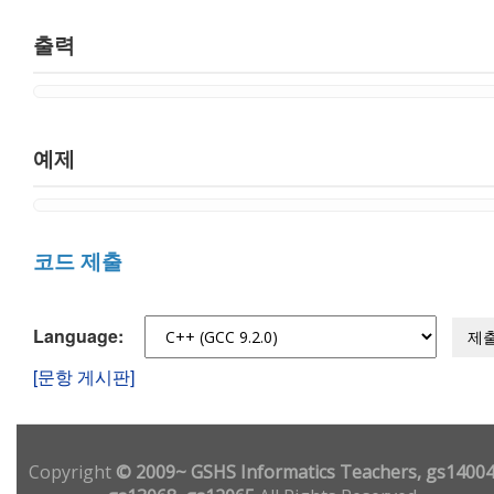
출력
예제
코드 제출
Language:
제
[문항 게시판]
Copyright
© 2009~ GSHS Informatics Teachers, gs14004