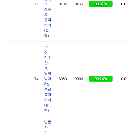
99.67%
33
10
9136
9166
0.0
진수
로
출력
하기
(설
명)
16
진
정수
한
개
입력
받아
99.74%
34
8983
9006
0.0
8진
수로
출력
하기
(설
명)
영문
자