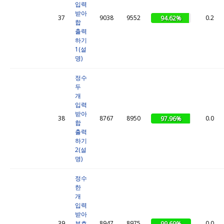
입력
받아
37
9038
9552
0.2
94.62%
합
출력
하기
1(설
명)
정수
두
개
입력
받아
38
8767
8950
0.0
97.96%
합
출력
하기
2(설
명)
정수
한
개
입력
받아
39
부호
8947
8975
0.0
99.69%