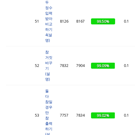
두
정수
입력
받아
51
8126
8167
0.1
99.50%
비교
하기
4(설
명)
참
거짓
바꾸
52
7832
7904
0.1
99.09%
기
(설
명)
둘
다
참일
경우
만
53
7757
7834
0.1
99.02%
참
출력
하기
(설