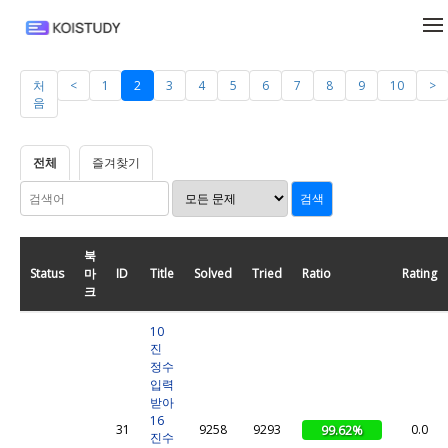
메뉴 건너뛰기
처
<
1
2
3
4
5
6
7
8
9
10
>
음
전체
즐겨찾기
북
Status
마
ID
Title
Solved
Tried
Ratio
Rating
크
10
진
정수
입력
받아
16
31
9258
9293
0.0
99.62%
진수