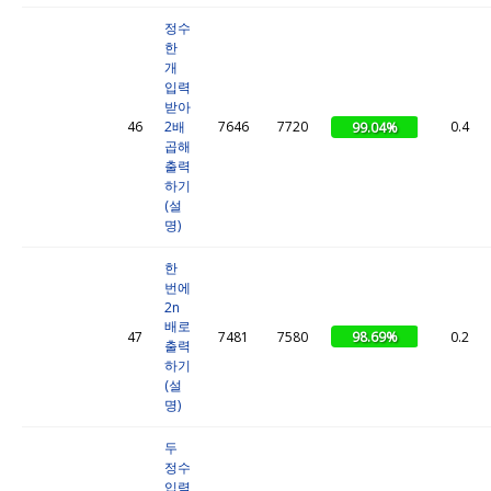
정수
한
개
입력
받아
46
2배
7646
7720
0.4
99.04%
곱해
출력
하기
(설
명)
한
번에
2n
배로
98.69%
47
7481
7580
0.2
출력
하기
(설
명)
두
정수
입력