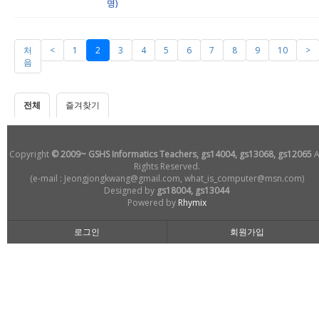
명)
처
<
1
2
3
4
5
6
7
8
9
10
>
음
전체
즐겨찾기
Copyright
© 2009~ GSHS Informatics Teachers, gs14004, gs13068, gs12065
A
Rights Reserved.
(e-mail : Jeongjongkwang@gmail.com, what_is_computer@msn.com)
Designed by
gs18004, gs13044
Powered by
Rhymix
로그인
회원가입
손님
로그인해주세요!