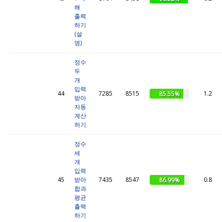
해
출력
하기
(설
명)
정수
두
개
입력
44
7285
8515
1.2
85.55%
받아
자동
계산
하기
정수
세
개
입력
45
받아
7435
8547
0.8
86.99%
합과
평균
출력
하기