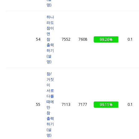
명)
하나
라도
참이
면
54
참
7552
7608
0.1
99.26%
출력
하기
(설
명)
참/
거짓
이
서로
다를
때에
55
7113
7177
0.1
99.11%
만
참
출력
하기
(설
명)