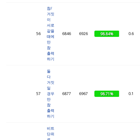
참/
거짓
이
서로
같을
56
6846
6926
0.6
98.84%
때에
만
참
출력
하기
둘
다
거짓
일
57
경우
6877
6967
0.1
98.71%
만
참
출력
하기
비트
단위
로