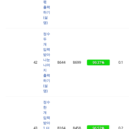
몫
출력
하기
(설
명)
정수
두
개
입력
받아
나눈
42
8644
8699
0.1
99.37%
나머
지
출력
하기
(설
명)
정수
한
개
입력
받아
43
1 더
8164
8458
0.2
96.52%