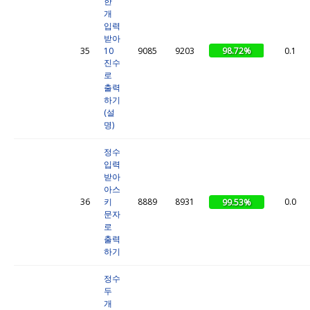
한
개
입력
받아
98.72%
35
10
9085
9203
0.1
진수
로
출력
하기
(설
명)
정수
입력
받아
아스
36
키
8889
8931
0.0
99.53%
문자
로
출력
하기
정수
두
개