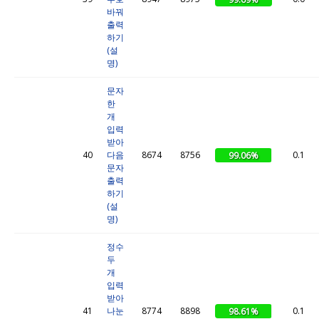
바꿔
출력
하기
(설
명)
문자
한
개
입력
받아
40
다음
8674
8756
0.1
99.06%
문자
출력
하기
(설
명)
정수
두
개
입력
받아
41
나눈
8774
8898
0.1
98.61%