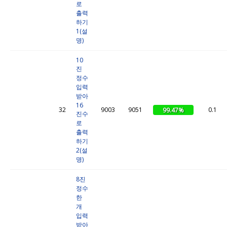
로
출력
하기
1(설
명)
10
진
정수
입력
받아
16
32
9003
9051
0.1
99.47%
진수
로
출력
하기
2(설
명)
8진
정수
한
개
입력
받아