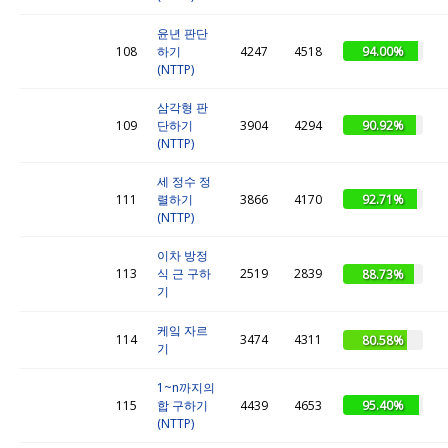
윤년 판단
94.00%
108
하기
4247
4518
(NTTP)
삼각형 판
90.92%
109
단하기
3904
4294
(NTTP)
세 정수 정
92.71%
111
렬하기
3866
4170
(NTTP)
이차 방정
113
식 근 구하
2519
2839
88.73%
기
케잌 자르
114
3474
4311
80.58%
기
1~n까지의
95.40%
115
합 구하기
4439
4653
(NTTP)