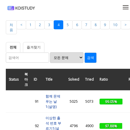
메뉴 건너뛰기
처
<
1
2
3
4
5
6
7
8
9
10
>
음
전체
즐겨찾기
북
Status
마
ID
Title
Solved
Tried
Ratio
크
함께 문제
91
푸는 날
5025
5073
99.05%
1(설명)
이상한 출
석 번호 부
92
4796
4900
97.88%
르기1(설