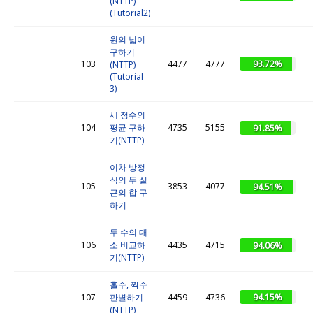
(NTTP)
(Tutorial2)
원의 넓이
구하기
93.72%
103
4477
4777
(NTTP)
(Tutorial
3)
세 정수의
104
평균 구하
4735
5155
91.85%
기(NTTP)
이차 방정
식의 두 실
105
3853
4077
94.51%
근의 합 구
하기
두 수의 대
106
소 비교하
4435
4715
94.06%
기(NTTP)
홀수, 짝수
94.15%
107
판별하기
4459
4736
(NTTP)