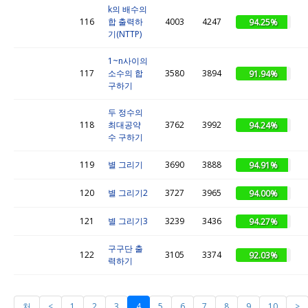
k의 배수의
116
합 출력하
4003
4247
94.25%
기(NTTP)
1~n사이의
117
소수의 합
3580
3894
91.94%
구하기
두 정수의
118
최대공약
3762
3992
94.24%
수 구하기
119
별 그리기
3690
3888
94.91%
120
별 그리기2
3727
3965
94.00%
121
별 그리기3
3239
3436
94.27%
구구단 출
122
3105
3374
92.03%
력하기
처
<
1
2
3
4
5
6
7
8
9
10
>