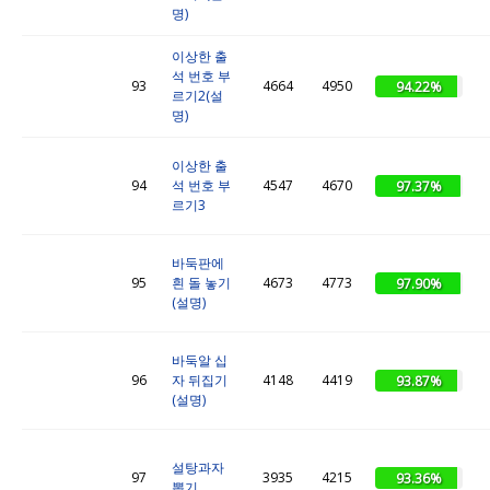
명)
이상한 출
석 번호 부
93
4664
4950
94.22%
르기2(설
명)
이상한 출
94
석 번호 부
4547
4670
97.37%
르기3
바둑판에
95
흰 돌 놓기
4673
4773
97.90%
(설명)
바둑알 십
96
자 뒤집기
4148
4419
93.87%
(설명)
설탕과자
97
3935
4215
93.36%
뽑기