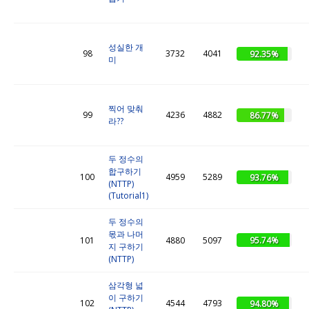
성실한 개
98
3732
4041
92.35%
미
찍어 맞춰
99
4236
4882
86.77%
라??
두 정수의
합구하기
100
4959
5289
93.76%
(NTTP)
(Tutorial1)
두 정수의
몫과 나머
95.74%
101
4880
5097
지 구하기
(NTTP)
삼각형 넓
이 구하기
102
4544
4793
94.80%