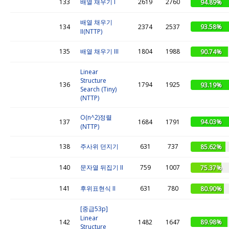
133
배열 채우기 I
2619
2760
94.89%
배열 채우기
93.58%
134
2374
2537
II(NTTP)
135
배열 채우기 III
1804
1988
90.74%
Linear
Structure
136
1794
1925
93.19%
Search (Tiny)
(NTTP)
O(n^2)정렬
94.03%
137
1684
1791
(NTTP)
138
주사위 던지기
631
737
85.62%
140
문자열 뒤집기 II
759
1007
75.37%
141
후위표현식 II
631
780
80.90%
[중급53p]
Linear
89.98%
142
1482
1647
Structure