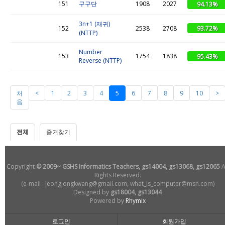
151
구구단
1908
2027
94.13%
3n+1 (재귀)
93.72%
152
2538
2708
(NTTP)
Number
153
1754
1838
95.43%
Reverse (NTTP)
처
<
1
2
3
4
5
6
7
8
9
10
>
음
전체
즐겨찾기
Copyright
© 2009~ GSHS Informatics Teachers, gs14004, gs13068, gs12065
A
Rights Reserved.
(e-mail : Jeongjongkwang@gmail.com, what_is_computer@msn.com)
Designed by
gs18004, gs13044
Powered by
Rhymix
로그인
회원가입