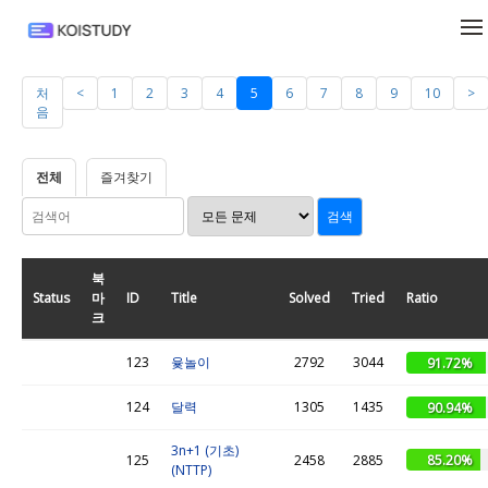
메뉴 건너뛰기
처
<
1
2
3
4
5
6
7
8
9
10
>
음
전체
즐겨찾기
북
Status
마
ID
Title
Solved
Tried
Ratio
크
123
윷놀이
2792
3044
91.72%
124
달력
1305
1435
90.94%
3n+1 (기초)
85.20%
125
2458
2885
(NTTP)