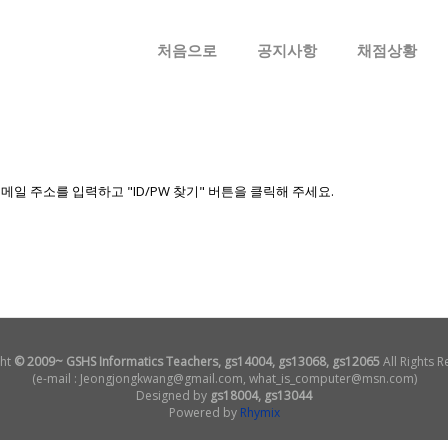
메뉴 건너뛰기
처음으로
공지사항
채점상황
 주소를 입력하고 "ID/PW 찾기" 버튼을 클릭해 주세요.
ht
© 2009~ GSHS Informatics Teachers, gs14004, gs13068, gs12065
All Rights R
(e-mail : Jeongjongkwang@gmail.com, what_is_computer@msn.com)
Designed by
gs18004, gs13044
Powered by
Rhymix