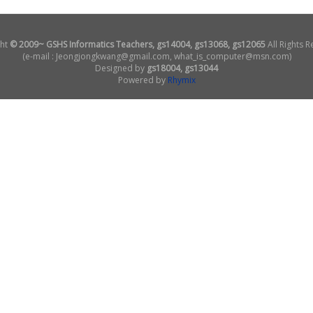
ht
© 2009~ GSHS Informatics Teachers, gs14004, gs13068, gs12065
All Rights R
(e-mail : Jeongjongkwang@gmail.com, what_is_computer@msn.com)
Designed by
gs18004, gs13044
Powered by
Rhymix