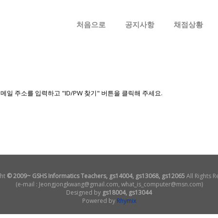
메뉴 건너뛰기
처음으로
공지사항
채점상황
 주소를 입력하고 "ID/PW 찾기" 버튼을 클릭해 주세요.
ht
© 2009~ GSHS Informatics Teachers, gs14004, gs13068, gs12065
All Rights R
(e-mail : Jeongjongkwang@gmail.com, what_is_computer@msn.com)
Designed by
gs18004, gs13044
Powered by
Rhymix