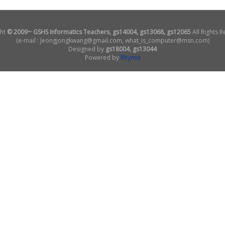
ht
© 2009~ GSHS Informatics Teachers, gs14004, gs13068, gs12065
All Rights R
(e-mail : Jeongjongkwang@gmail.com, what_is_computer@msn.com)
Designed by
gs18004, gs13044
Powered by
Rhymix