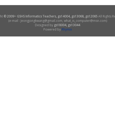
ht
© 2009~ GSHS Informatics Teachers, gs14004, gs13068, gs12065
All Rights R
(e-mail : Jeongjongkwang@gmail.com, what_is_computer@msn.com)
Designed by
gs18004, gs13044
Powered by
Rhymix