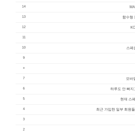
MA
14
함수형 
13
K
12
11
스페셜
10
9
»
모바일
7
하루도 안 빠지
6
현재 스페
5
최근 가입한 일부 회원들
4
3
2