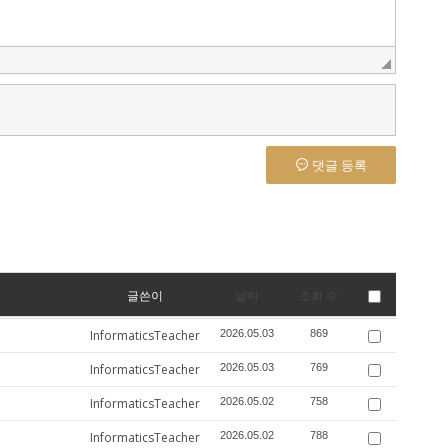
댓글 등록
글쓴이
날짜
조회 수
InformaticsTeacher
2026.05.03
869
InformaticsTeacher
2026.05.03
769
InformaticsTeacher
2026.05.02
758
InformaticsTeacher
2026.05.02
788