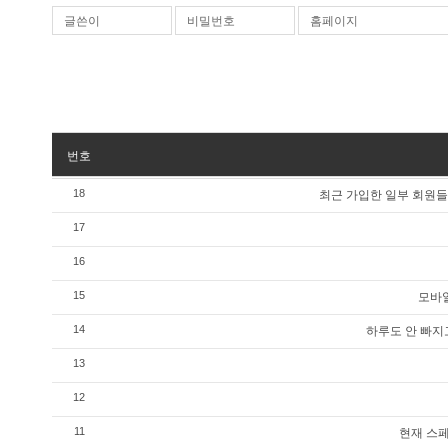
글쓴이
비밀번호
홈페이지
번호
최근 가입한 일부 회원들
18
17
16
모바일
15
하루도 안 빠지
14
13
12
현재 스페
11