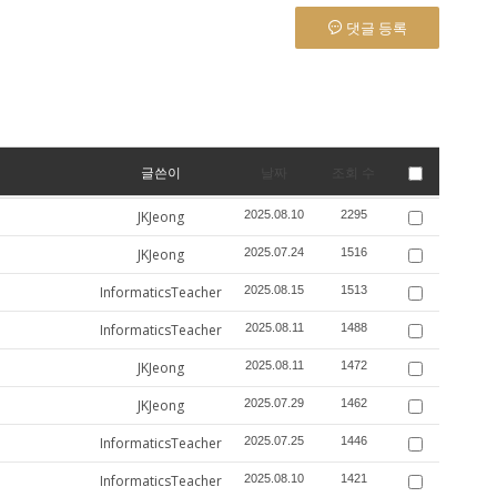
댓글 등록
글쓴이
날짜
조회 수
JKJeong
2025.08.10
2295
JKJeong
2025.07.24
1516
InformaticsTeacher
2025.08.15
1513
InformaticsTeacher
2025.08.11
1488
JKJeong
2025.08.11
1472
JKJeong
2025.07.29
1462
InformaticsTeacher
2025.07.25
1446
InformaticsTeacher
2025.08.10
1421