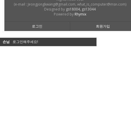
(e-mail : Jeongjongkwang@gmail.com, what_is_computer@msn.com)
Designed by
gs18004, gs13044
Powered by
Rhymix
로그인
회원가입
손님
로그인해주세요!