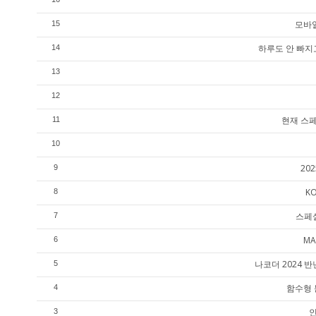
모바일
15
하루도 안 빠지
14
13
12
현재 스페
11
10
20
9
K
8
스페셜
7
MA
6
나코더 2024
5
함수형 
4
인
3