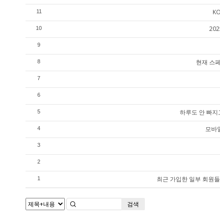
K
11
20
10
9
현재 스페
8
7
6
하루도 안 빠지
5
모바일
4
3
2
최근 가입한 일부 회원들
1
검색