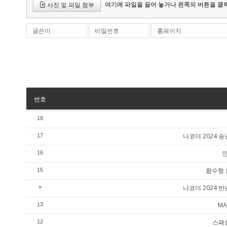
여기에 파일을 끌어 놓거나 왼쪽의 버튼을 클
사진 및 파일 첨부
글쓴이
비밀번호
홈페이지
번호
18
나코더 2024
17
인
16
함수형 
15
나코더 2024
»
MA
13
스페셜
12