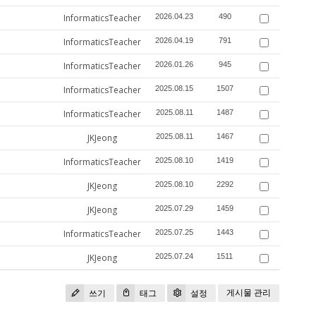
InformaticsTeacher
2026.04.23
490
InformaticsTeacher
2026.04.19
791
InformaticsTeacher
2026.01.26
945
InformaticsTeacher
2025.08.15
1507
InformaticsTeacher
2025.08.11
1487
JKJeong
2025.08.11
1467
InformaticsTeacher
2025.08.10
1419
JKJeong
2025.08.10
2292
JKJeong
2025.07.29
1459
InformaticsTeacher
2025.07.25
1443
JKJeong
2025.07.24
1511
게시물 관리
쓰기
태그
설정