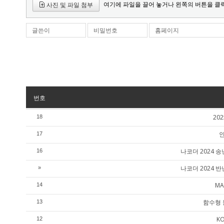
여기에 파일을 끌어 놓거나 왼쪽의 버튼을 클
사진 및 파일 첨부
글쓴이
비밀번호
홈페이지
번호
20
18
인
17
나코더 2024
16
나코더 2024
»
MA
14
함수형 
13
K
12