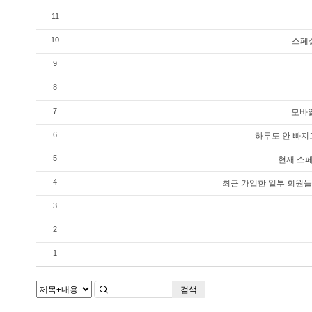
11
스페셜
10
9
8
모바일
7
하루도 안 빠지
6
현재 스페
5
최근 가입한 일부 회원들
4
3
2
1
검색