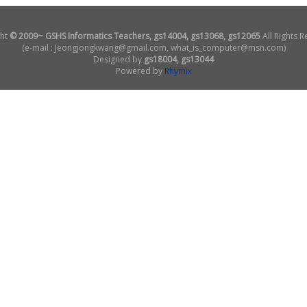
ht
© 2009~ GSHS Informatics Teachers, gs14004, gs13068, gs12065
All Rights R
(e-mail : Jeongjongkwang@gmail.com, what_is_computer@msn.com)
Designed by
gs18004, gs13044
Powered by
Rhymix