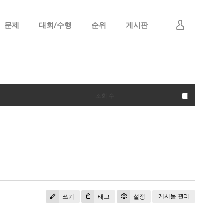
문제
대회/수행
순위
게시판
로그인
회원가입
조회 수
게시물 관리
쓰기
태그
설정