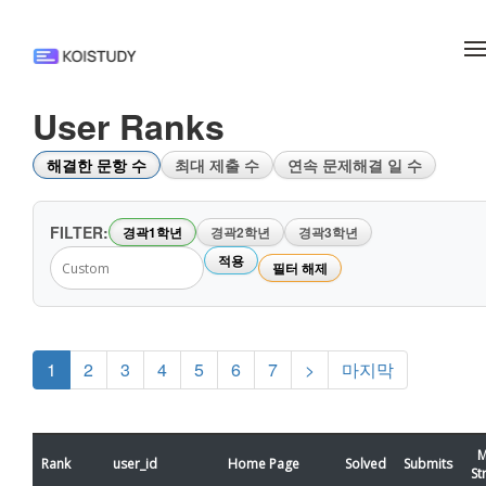
메뉴 건너뛰기
User Ranks
해결한 문항 수
최대 제출 수
연속 문제해결 일 수
FILTER:
경곽1학년
경곽2학년
경곽3학년
적용
필터 해제
1
2
3
4
5
6
7
>
마지막
M
Rank
user_id
Home Page
Solved
Submits
St