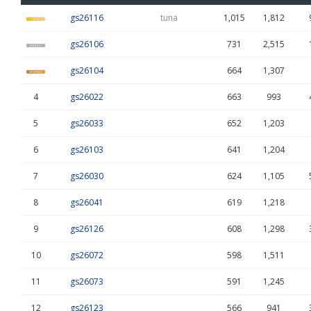
gs26116
tuna
1,015
1,812
gs26106
731
2,515
gs26104
664
1,307
4
gs26022
663
993
5
gs26033
652
1,203
6
gs26103
641
1,204
7
gs26030
624
1,105
8
gs26041
619
1,218
9
gs26126
608
1,298
10
gs26072
598
1,511
11
gs26073
591
1,245
12
gs26123
566
941