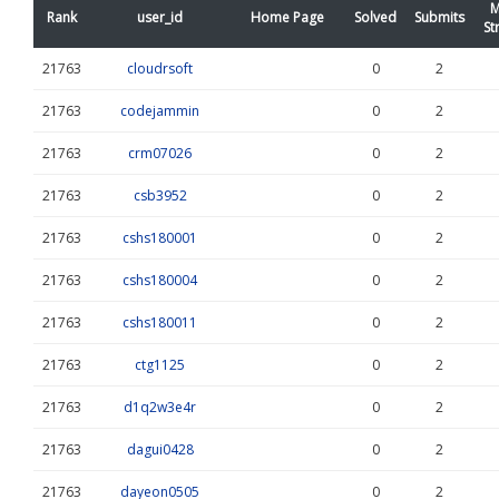
M
Rank
user_id
Home Page
Solved
Submits
St
21763
cloudrsoft
0
2
21763
codejammin
0
2
21763
crm07026
0
2
21763
csb3952
0
2
21763
cshs180001
0
2
21763
cshs180004
0
2
21763
cshs180011
0
2
21763
ctg1125
0
2
21763
d1q2w3e4r
0
2
21763
dagui0428
0
2
21763
dayeon0505
0
2