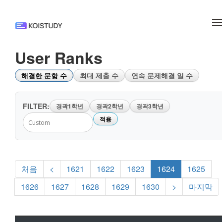
메뉴 건너뛰기
User Ranks
해결한 문항 수
최대 제출 수
연속 문제해결 일 수
FILTER:
경곽1학년
경곽2학년
경곽3학년
적용
처음
<
1621
1622
1623
1624
1625
1626
1627
1628
1629
1630
>
마지막