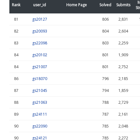
M
Rank
user_id
Home Page
Solved
Submits
St
81
gs20127
806
2,831
82
gs20093
804
2,604
83
gs22098
803
2,259
84
gs20102
801
1,909
84
gs21007
801
2,752
86
gs18070
796
2,185
87
gs21045
794
1,859
88
gs21063
788
2,729
89
gs24111
787
2,161
90
gs22090
785
2,048
90
gs24121
785
2,272