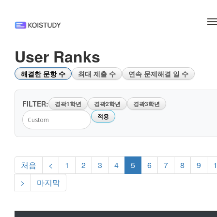
메뉴 건너뛰기
User Ranks
해결한 문항 수
최대 제출 수
연속 문제해결 일 수
FILTER:
경곽1학년
경곽2학년
경곽3학년
적용
처음
<
1
2
3
4
5
6
7
8
9
>
마지막