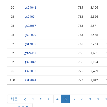
90
gs24048
785
3,106
93
gs24091
783
2,326
93
gs22067
783
2,571
93
gs21009
783
2,588
96
gs16030
781
2,783
97
gst24111
780
1,691
97
gs20048
780
3,154
99
gs20050
779
2,499
100
gs19044
777
1,912
처음
<
1
2
3
4
5
6
7
8
9