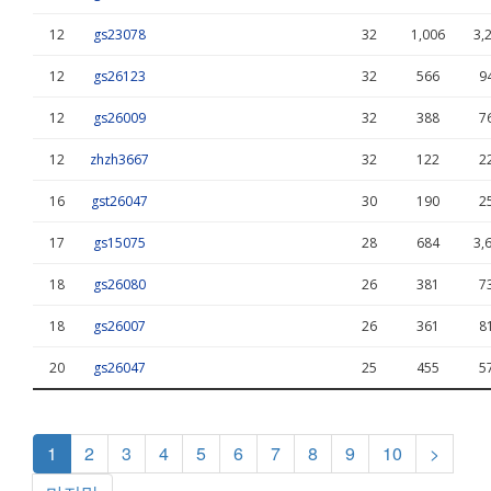
12
gs23078
32
1,006
3,
12
gs26123
32
566
9
12
gs26009
32
388
7
12
zhzh3667
32
122
2
16
gst26047
30
190
2
17
gs15075
28
684
3,
18
gs26080
26
381
7
18
gs26007
26
361
8
20
gs26047
25
455
5
1
2
3
4
5
6
7
8
9
10
>