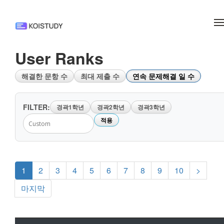
메뉴 건너뛰기
User Ranks
해결한 문항 수
최대 제출 수
연속 문제해결 일 수
FILTER:
경곽1학년
경곽2학년
경곽3학년
적용
1
2
3
4
5
6
7
8
9
10
>
마지막