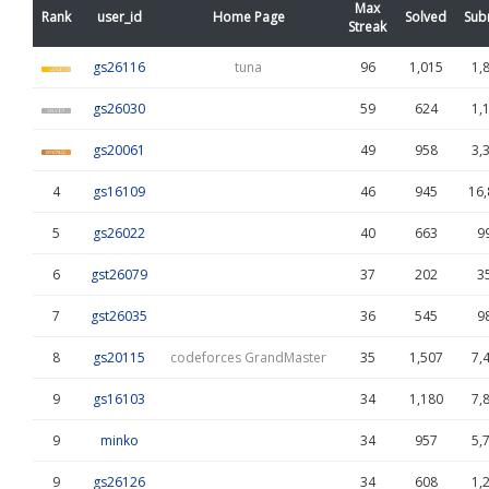
Max
Rank
user_id
Home Page
Solved
Sub
Streak
gs26116
tuna
96
1,015
1,
gs26030
59
624
1,
gs20061
49
958
3,
4
gs16109
46
945
16,
5
gs26022
40
663
9
6
gst26079
37
202
3
7
gst26035
36
545
9
8
gs20115
codeforces GrandMaster
35
1,507
7,
9
gs16103
34
1,180
7,
9
minko
34
957
5,
9
gs26126
34
608
1,