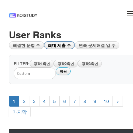
메뉴 건너뛰기
User Ranks
해결한 문항 수
최대 제출 수
연속 문제해결 일 수
FILTER:
경곽1학년
경곽2학년
경곽3학년
적용
1
2
3
4
5
6
7
8
9
10
>
마지막