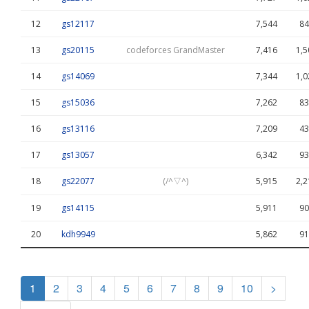
12
gs12117
7,544
84
13
gs20115
codeforces GrandMaster
7,416
1,5
14
gs14069
7,344
1,0
15
gs15036
7,262
83
16
gs13116
7,209
43
17
gs13057
6,342
93
18
gs22077
(/^▽^)
5,915
2,2
19
gs14115
5,911
90
20
kdh9949
5,862
91
1
2
3
4
5
6
7
8
9
10
>