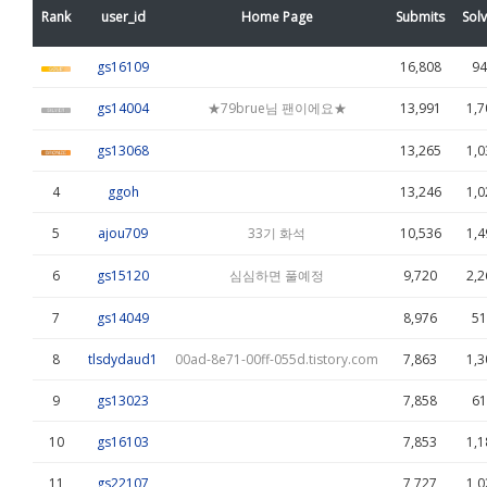
Rank
user_id
Home Page
Submits
Sol
gs16109
16,808
94
gs14004
★79brue님 팬이에요★
13,991
1,7
gs13068
13,265
1,0
4
ggoh
13,246
1,0
5
ajou709
33기 화석
10,536
1,4
6
gs15120
심심하면 풀예정
9,720
2,2
7
gs14049
8,976
51
8
tlsdydaud1
00ad-8e71-00ff-055d.tistory.com
7,863
1,3
9
gs13023
7,858
61
10
gs16103
7,853
1,1
11
gs22107
7,727
1,0