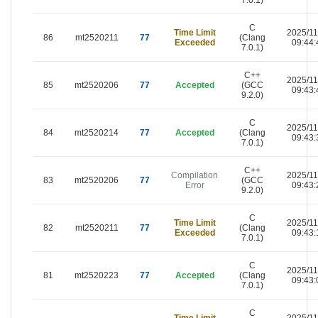
C
Time Limit
2025/11
86
mt2520211
77
(Clang
Exceeded
09:44:
7.0.1)
C++
2025/11
85
mt2520206
77
Accepted
(GCC
09:43:
9.2.0)
C
2025/11
84
mt2520214
77
Accepted
(Clang
09:43:
7.0.1)
C++
Compilation
2025/11
83
mt2520206
77
(GCC
Error
09:43:
9.2.0)
C
Time Limit
2025/11
82
mt2520211
77
(Clang
Exceeded
09:43:
7.0.1)
C
2025/11
81
mt2520223
77
Accepted
(Clang
09:43:
7.0.1)
C
Time Limit
2025/11