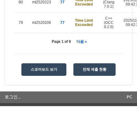
80
mt2520223
77
(Clang
Exceeded
09:42:
7.0.1)
C++
Time Limit
2025/11
79
mt2520206
77
(GCC
Exceeded
09:42:
9.2.0)
Page 1 of 9
다음 »
스코어보드 보기
전체 제출 현황
로그인...
PC