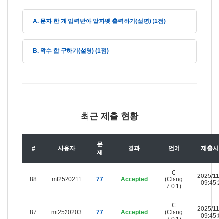
A. 문자 한 개 입력받아 알파벳 출력하기(설명) (1점)
B. 짝수 합 구하기(설명) (1점)
최근 제출 현황
문
사용자
결과
언어
제출시
#
제
C
2025/11
88
mt2520211
77
Accepted
(Clang
09:45:
7.0.1)
C
2025/11
87
mt2520203
77
Accepted
(Clang
09:45:
7.0.1)