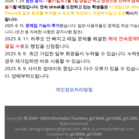
2026. 1. 29.
정전 공지
:
1월31일과 2월 1일 양일간 학교 정전으로 인하여 접
불가
할 예정입니다. 연속 streak를 도전하고 있는 학생들은
이 양일간은 Stre
freeze와 같은 효과를 부여할 수 있도록 처리되니 걱정하지말고 도전
하시기
랍니다.
2025. 8. 15.
문제집 기능이 추가
됐습니다. 일반 사용자들도 문제집 작성 가능
니다. (조건 등 자세한 사항은 공지사항 참조)
2025. 8. 11. 하루도 안 빠지고 매일 문제를 해결한
최대 연속문제
결일 수
로도 랭킹을 산정합니다.
2025. 8. 9. 최근 가입한 일부 회원들이 누락될 수 있습니다. 누락
경우 재가입하면 바로 사용할 수 있습니다.
2025. 8. 9. 사이트 업데이트 중입니다. 다수 오류가 있을 수 있습
다. 양해부탁드립니다.
개인정보처리방침
Copyright
© 2009~ GSHS Informatics Teachers, gs14004, gs13068, gs12065
Rights Reserved.
(e-mail : Jeongjongkwang@gmail.com, what_is_computer@msn.com)
Designed by
gs18004, gs13044