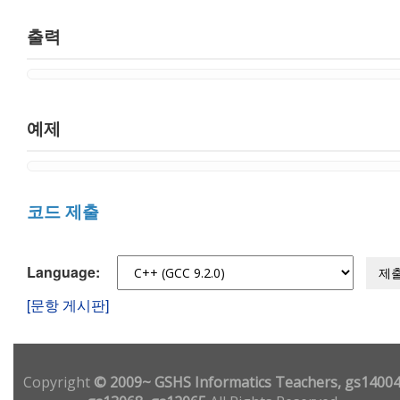
출력
예제
코드 제출
Language:
제
[문항 게시판]
Copyright
© 2009~ GSHS Informatics Teachers, gs14004