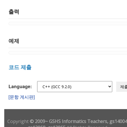
출력
예제
코드 제출
Language:
제
[문항 게시판]
Copyright
© 2009~ GSHS Informatics Teachers, gs14004