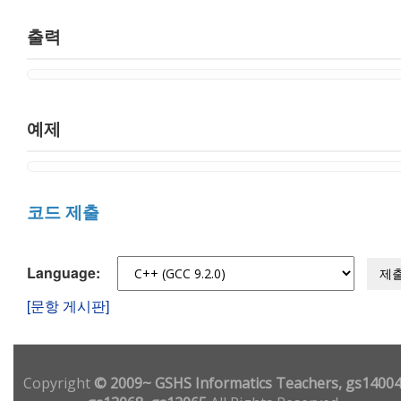
출력
예제
코드 제출
Language:
제
[문항 게시판]
Copyright
© 2009~ GSHS Informatics Teachers, gs14004