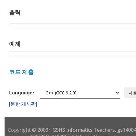
출력
예제
코드 제출
Language:
제
[문항 게시판]
Copyright
© 2009~ GSHS Informatics Teachers, gs14004