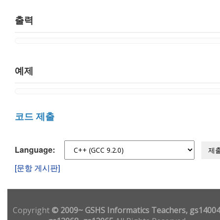
출력
예제
코드 제출
Language:
제
[문항 게시판]
Copyright
© 2009~ GSHS Informatics Teachers, gs14004