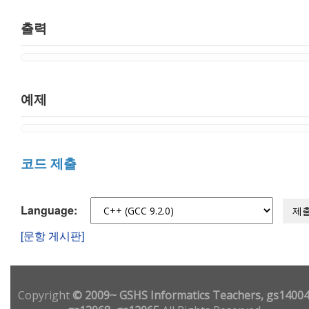
출력
예제
코드 제출
Language:
제
[문항 게시판]
Copyright
© 2009~ GSHS Informatics Teachers, gs14004