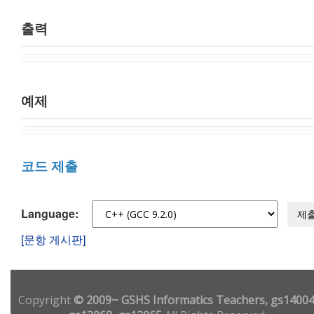
출력
예제
코드 제출
Language:
제
[문항 게시판]
Copyright
© 2009~ GSHS Informatics Teachers, gs14004