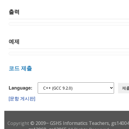
출력
예제
코드 제출
Language:
제
[문항 게시판]
Copyright
© 2009~ GSHS Informatics Teachers, gs14004