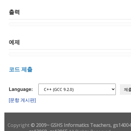
출력
예제
코드 제출
Language:
제
[문항 게시판]
Copyright
© 2009~ GSHS Informatics Teachers, gs14004