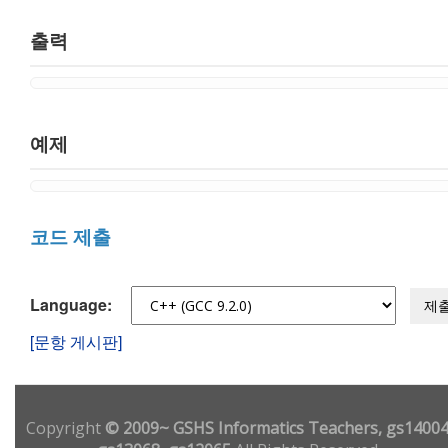
출력
예제
코드 제출
Language:
제
[문항 게시판]
Copyright
© 2009~ GSHS Informatics Teachers, gs14004