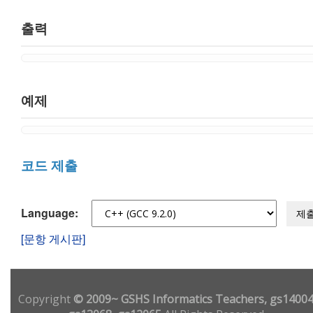
출력
예제
코드 제출
Language:
제
[문항 게시판]
Copyright
© 2009~ GSHS Informatics Teachers, gs14004