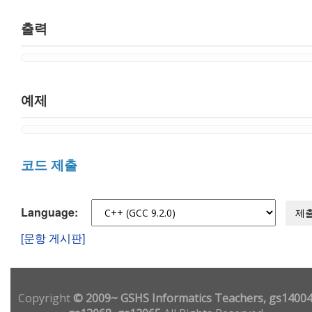
출력
예제
코드 제출
Language:
제
[문항 게시판]
Copyright
© 2009~ GSHS Informatics Teachers, gs14004