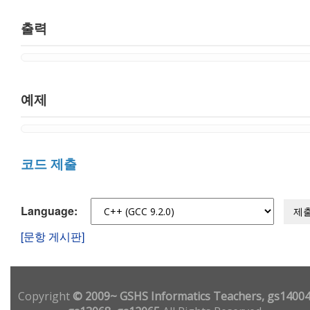
출력
예제
코드 제출
Language:
제
[문항 게시판]
Copyright
© 2009~ GSHS Informatics Teachers, gs14004