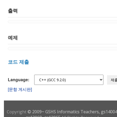
출력
예제
코드 제출
Language:
제
[문항 게시판]
Copyright
© 2009~ GSHS Informatics Teachers, gs14004