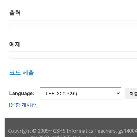
출력
예제
코드 제출
Language:
제
[문항 게시판]
Copyright
© 2009~ GSHS Informatics Teachers, gs14004