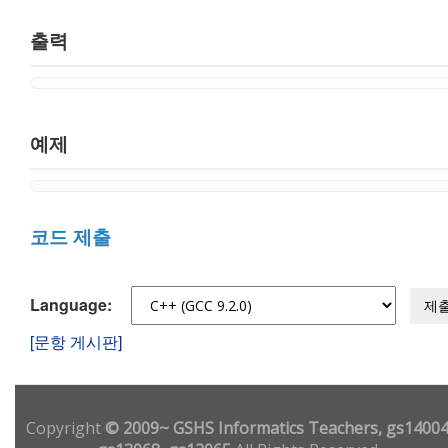
출력
예제
코드 제출
Language:
제
[문항 게시판]
Copyright
© 2009~ GSHS Informatics Teachers, gs14004