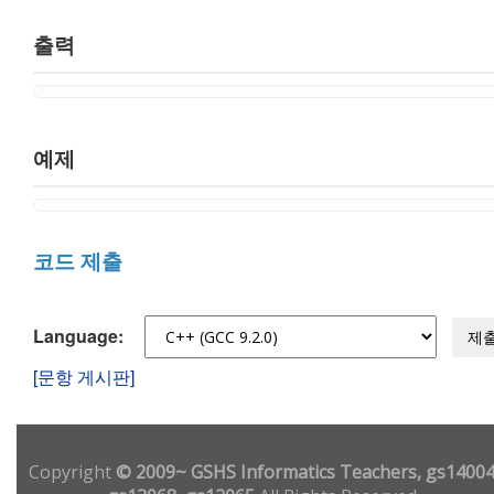
출력
예제
코드 제출
Language:
제
[문항 게시판]
Copyright
© 2009~ GSHS Informatics Teachers, gs14004