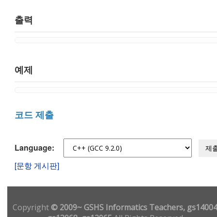
출력
예제
코드 제출
Language:
제
[문항 게시판]
Copyright
© 2009~ GSHS Informatics Teachers, gs14004