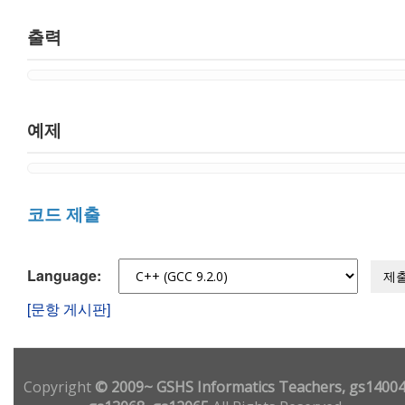
출력
예제
코드 제출
Language:
제
[문항 게시판]
Copyright
© 2009~ GSHS Informatics Teachers, gs14004