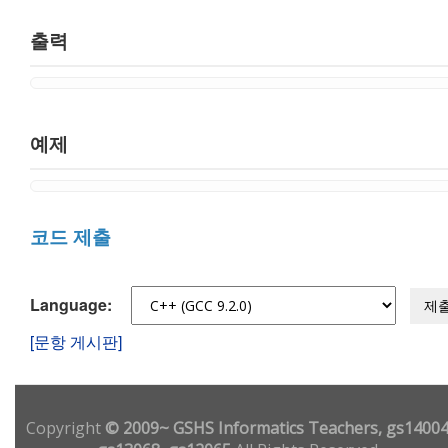
출력
예제
코드 제출
Language:
제
[문항 게시판]
Copyright
© 2009~ GSHS Informatics Teachers, gs14004