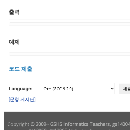
출력
예제
코드 제출
Language:
제
[문항 게시판]
Copyright
© 2009~ GSHS Informatics Teachers, gs14004