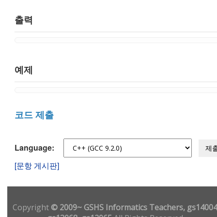
출력
예제
코드 제출
Language:
제
[문항 게시판]
Copyright
© 2009~ GSHS Informatics Teachers, gs14004