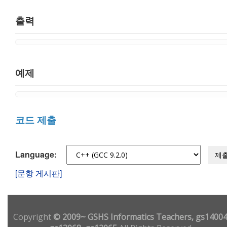
출력
예제
코드 제출
Language:
제
[문항 게시판]
Copyright
© 2009~ GSHS Informatics Teachers, gs14004