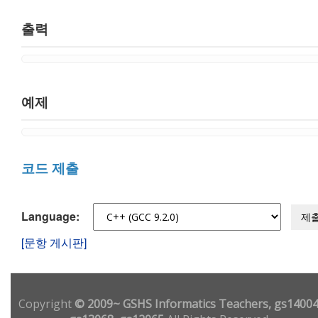
출력
예제
코드 제출
Language:
제
[문항 게시판]
Copyright
© 2009~ GSHS Informatics Teachers, gs14004